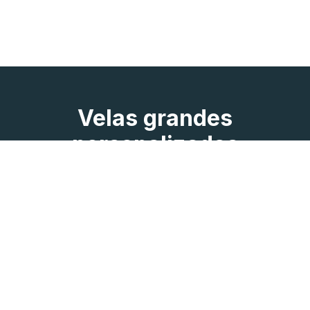
Velas grandes
personalizadas
Una vez elegido el peso de la vela, puedes
personalizarla por completo añadiendo el texto y la
imagen que desees. Las velas de mayor tamaño se
encenderán a las 16:00 h del día que hayas
seleccionado.