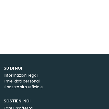
Eucaristica è il mezzo più alto che ci viene dato per la
nostra gratitudine a Dio. Fare celebrare o offrire una
messa è un’occasione di ringraziamento per una
gioia ricevuta o per affidare al Signore un defunto o
un malato.
SU DI NOI
Informazioni legali
I miei dati personali
Il nostro sito ufficiale
SOSTIENI NOI
Fare un’offerta