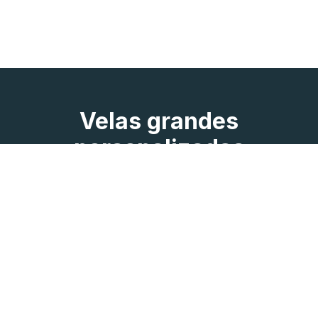
Velas grandes
personalizadas
Una vez elegido el peso de la vela, puedes
personalizarla por completo añadiendo el texto y la
imagen que desees. Las velas de mayor tamaño se
encenderán a las 16:00 h del día que hayas
seleccionado.