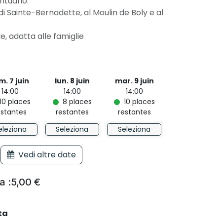
ntuario.
i Sainte-Bernadette, al Moulin de Boly e al
e, adatta alle famiglie
m. 7 juin
lun. 8 juin
mar. 9 juin
14:00
14:00
14:00
10
places
8
places
10
places
estantes
restantes
restantes
eleziona
Seleziona
Seleziona
Vedi altre date
a :
5,00
€
ta