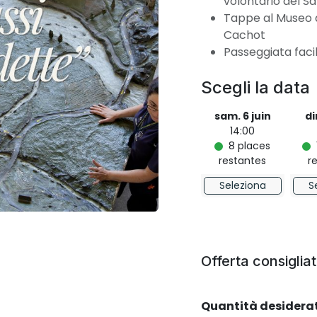
volontario del Sa
Tappe al Museo d
Cachot
Passeggiata facil
Scegli la data
sam. 6 juin
di
14:00
8
places
restantes
r
Seleziona
S
Offerta consigliat
Quantità desidera