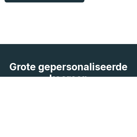
Grote gepersonaliseerde
kaarsen
Nadat u het gewicht van uw kaars hebt gekozen,
kunt u deze volledig personaliseren door er een tekst
en afbeelding naar keuze op te laten drukken. De
grote modellen worden om 16.00 uur aangestoken
op de door u gekozen datum.