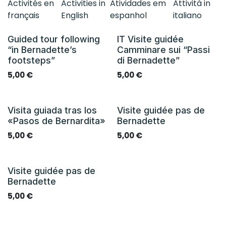
Activités en
Activities in
Atividades em
Attività in
français
English
espanhol
italiano
Guided tour following
IT Visite guidée
EN
IT
“in Bernadette’s
Camminare sui “Passi
footsteps”
di Bernadette”
5,00
€
5,00
€
Visita guiada tras los
Visite guidée pas de
ES
FR
«Pasos de Bernardita»
Bernadette
5,00
€
5,00
€
Visite guidée pas de
FR
Bernadette
5,00
€