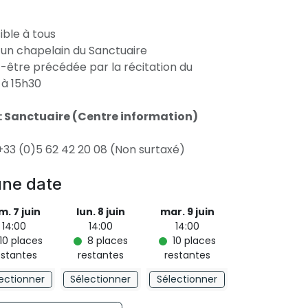
ble à tous
 un chapelain du Sanctuaire
-être précédée par la récitation du
 à 15h30
: Sanctuaire (Centre information)
 +33 (0)5 62 42 20 08 (Non surtaxé)
une date
m. 7 juin
lun. 8 juin
mar. 9 juin
14:00
14:00
14:00
10
places
8
places
10
places
estantes
restantes
restantes
ectionner
Sélectionner
Sélectionner