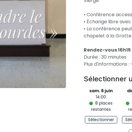
Vierge.
• Conférence accessi
• Échange libre avec
• La conférence peut
chapelet à la Grotte
Rendez-vous 16h15 
Durée : 30 minutes
Plus d'informations :
Sélectionner 
sam. 6 juin
di
14:00
8
places
restantes
r
Sélectionner
Sél