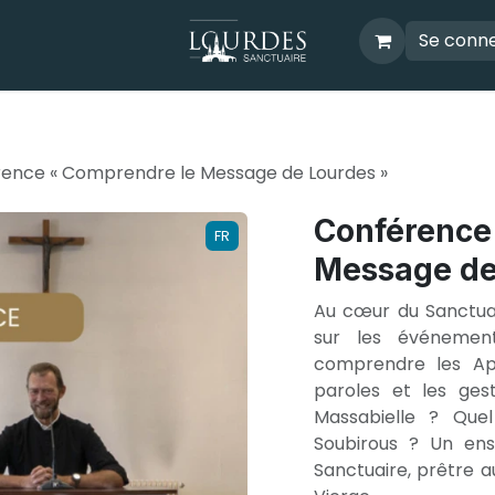
Se conn
ence « Comprendre le Message de Lourdes »
Conférence
FR
Message de
Au cœur du Sanctua
sur les événemen
comprendre les App
paroles et les ges
Massabielle ? Que
Soubirous ? Un en
Sanctuaire, prêtre 