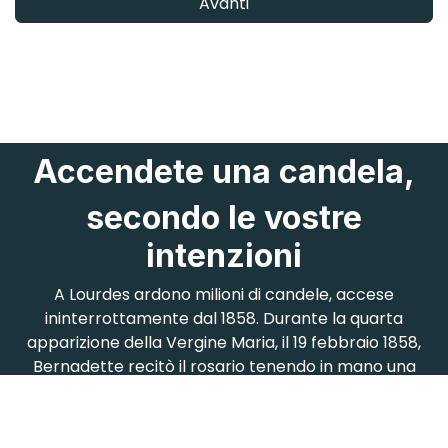
Avanti
Accendete una candela,
secondo le vostre
intenzioni
A Lourdes ardono milioni di candele, accese
ininterrottamente dal 1858. Durante la quarta
apparizione della Vergine Maria, il 19 febbraio 1858,
Bernadette recitò il rosario tenendo in mano una
candela accesa. Prima di partire, la Vergine Maria le
chiese di lasciarla consumare nella Grotta.
La vostra candela è uno degli anelli della ininterrotta