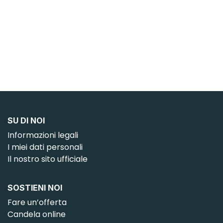
catena di preghiera alla Madonna di Lourdes iniziata
da Bernadette. Per la Vergine Maria, la vostra
candela è unica: è il segno di una particolare
intenzione di preghiera, di una richiesta, di un
ringraziamento, di un’offerta.
SU DI NOI
Informazioni legali
I miei dati personali
Il nostro sito ufficiale
SOSTIENI NOI
Fare un’offerta
Candela online